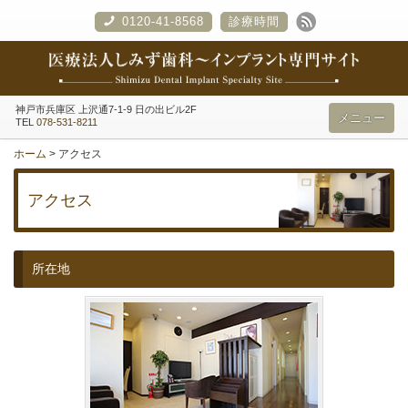
0120-41-8568
診療時間
神戸市兵庫区
上沢通7-1-9 日の出ビル2F
メニュー
TEL
078-531-8211
ホーム
>
アクセス
アクセス
所在地